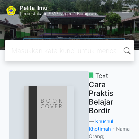
Pelita Ilmu
Perpustakaan SMP Negeri 1 Bumijawa
Text
Cara
Praktis
Belajar
Bordir
Khusnul
Khotimah
- Nama
Orang;