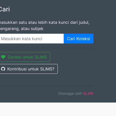
Cari
asukkan satu atau lebih kata kunci dari judul,
engarang, atau subjek
Cari Koleksi
Donasi untuk SLiMS
Kontribusi untuk SLiMS?
Ditenagai oleh
SLiMS