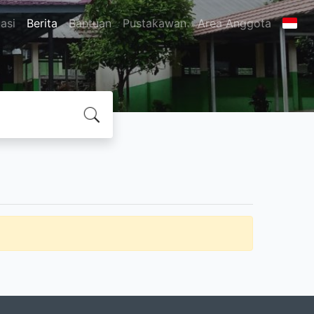
asi
Berita
Bantuan
Pustakawan
Area Anggota